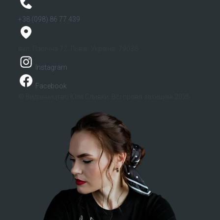
+38 (098) 86 77 439
вул. Пасічна 72, Львів, Україна, 79038
Instagram
Facebook
© Видавництво Юлії Сливки. Всі права захищені 2025