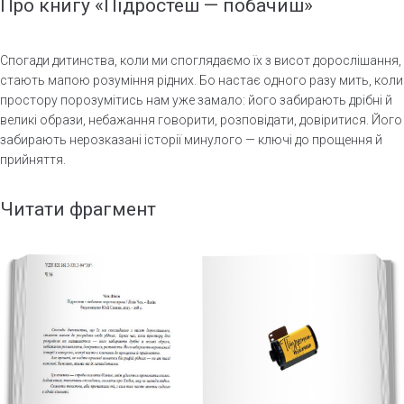
Про книгу «Підростеш — побачиш»
Спогади дитинства, коли ми споглядаємо їх з висот дорослішання,
стають мапою розуміння рідних. Бо настає одного разу мить, коли
простору порозумітись нам уже замало: його забирають дрібні й
великі образи, небажання говорити, розповідати, довіритися. Його
забирають нерозказані історії минулого — ключі до прощення й
прийняття.
Читати фрагмент