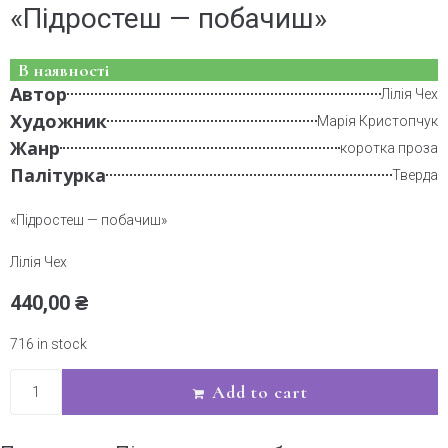
«Підростеш — побачиш»
В наявності
Автор
Лілія Чех
Художник
Марія Кристопчук
Жанр
коротка проза
Палітурка
Тверда
«Підростеш — побачиш»
Лілія Чех
440,00
₴
716 in stock
Add to cart