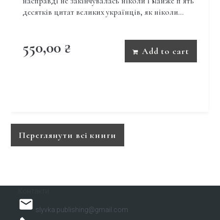
насправді не закінчувалась ніколи і майже пʼять
десятків цитат великих українців, як ніколи…
550,00
₴
Add to cart
Переглянути всі книги
Контакти
slyvka.publishing@gmail.com